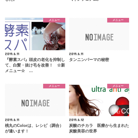
メニュー
メニュー
2019.6.11
2019.6.11
『酵素スパ』頭皮の老化を抑制し
タンニンパーマの秘密
て、白髪・抜け毛を改善！ ☆新
メニュー☆ …
メニュー
メニュー
2019.6.11
2019.6.12
桃丸のColorは、レシピ（調合）
炭酸のチカラ 医療から生まれた
が違います！
炭酸美容の世界