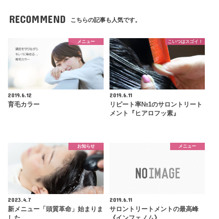
RECOMMEND
こちらの記事も人気です。
メニュー
こいつはスゴイ！
2019.6.12
2019.6.11
育毛カラー
リピート率№1のサロントリート
メント『ヒアロフッ素』
お知らせ
メニュー
2023.4.7
2019.6.11
新メニュー「頭質革命」始まりま
サロントリートメントの最高峰
した。
《インフェノム》