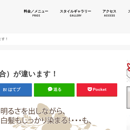
育毛カラーなら美容室 Momom
料金／メニュー
スタイルギャラリー
アクセス
PRICE
GALLERY
ACCESS
ます！
調合）が違います！
はてブ
送る
Pocket