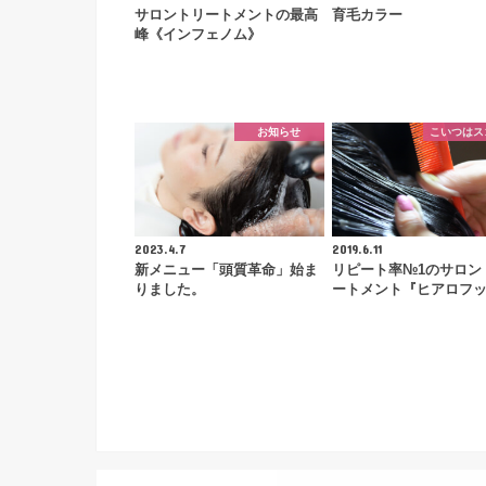
サロントリートメントの最高
育毛カラー
峰《インフェノム》
お知らせ
こいつはス
2023.4.7
2019.6.11
新メニュー「頭質革命」始ま
リピート率№1のサロン
りました。
ートメント『ヒアロフ