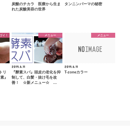
炭酸のチカラ 医療から生ま
タンニンパーマの秘密
れた炭酸美容の世界
ゴイ！
メニュー
メニュー
2019.6.11
2019.6.11
トリ
『酵素スパ』頭皮の老化を抑
T-zoneカラー
ッ素』
制して、白髪・抜け毛を改
善！ ☆新メニュー☆ …