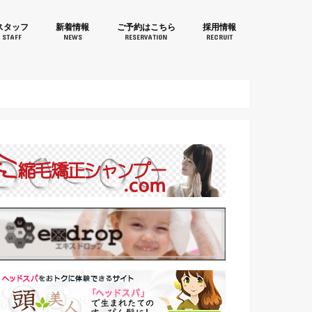
aruJapan(桃丸ジャパン)鐘
スタッフ
新着情報
ご予約はこちら
採用情報
STAFF
NEWS
RESERVATION
RECRUIT