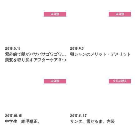
未分類
未分類
2018.5.16
2018.9.3
紫外線で髪がパサパサゴワゴワ…
朝シャンのメリット・デメリット
美髪を取り戻すアフターケア３つ
未分類
今日の桃丸
2017.10.15
2017.11.27
中学生 縮毛矯正。
サンタ、雪だるま、内装