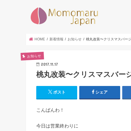
墨田区|
HOME
新着情報
お知らせ
桃丸改装〜クリスマスバー
お知らせ
2017.11.17
桃丸改装〜クリスマスバー
ポスト
シェア
こんばんわ！
今日は営業終わりに