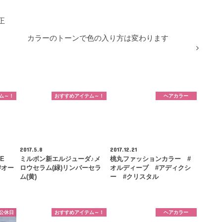
正
カラーのトーンで色の入り方は変わります
ム～！
おすすめアイテム～！
ヘアカラー
2017.5.8
2017.12.21
E
ミルボン新エルジューダ♪メ
桃丸ファッションカラー #
#オー
ロウセラム(緑)リンバーセラ
オルディーブ #アディクシ
ム(黄)
ー #クリスタル
の公休日
おすすめアイテム～！
ヘアカラー