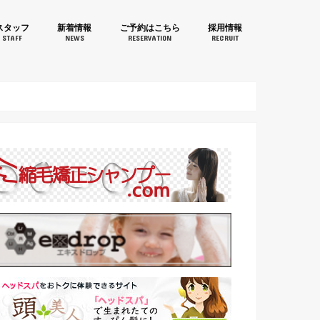
aruJapan(桃丸ジャパン)鐘
スタッフ
新着情報
ご予約はこちら
採用情報
STAFF
NEWS
RESERVATION
RECRUIT