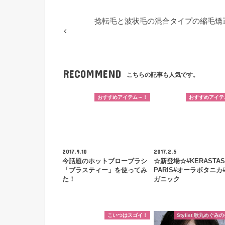
捻転毛と波状毛の混合タイプの縮毛矯
RECOMMEND
こちらの記事も人気です。
おすすめアイテム～！
おすすめアイテ
2017.9.10
2017.2.5
今話題のホットブローブラシ
☆新登場☆#KERASTAS
「ブラスティー」を使ってみ
PARIS#オーラボタニカ
た！
ガニック
こいつはスゴイ！
Stylist 歌丸めぐみ