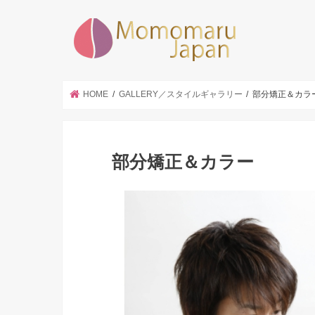
墨田区|
HOME
GALLERY／スタイルギャラリー
部分矯正＆カラ
部分矯正＆カラー