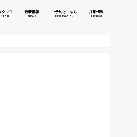
aruJapan(桃丸ジャパン)鐘
スタッフ
新着情報
ご予約はこちら
採用情報
STAFF
NEWS
RESERVATION
RECRUIT