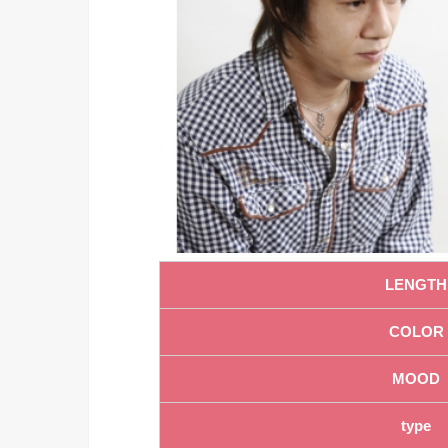
LENGTH
COLOR
MOOD
type