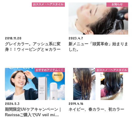
おススメ・ヘアスタイル
お知らせ
2018.11.20
2023.4.7
グレイカラー。アッシュ系に変
新メニュー「頭質革命」始まりま
身！！ウィービングとｗカラー
した。
おすすめアイテム～！
おススメ・ヘアスタイル
2026.5.3
2019.4.16
期間限定UVケアキャンペーン｜
ネイビー、春カラー、初カラー
Ravissaご購入でUV veil mi…