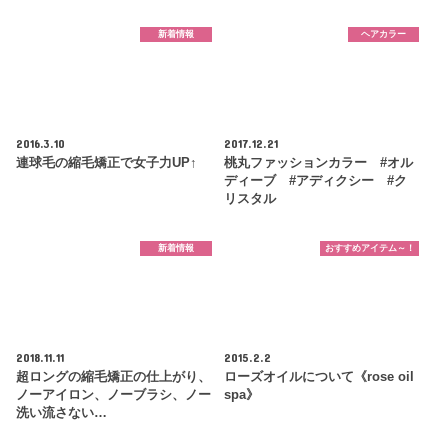
新着情報
ヘアカラー
2016.3.10
2017.12.21
連球毛の縮毛矯正で女子力UP↑
桃丸ファッションカラー #オル
ディーブ #アディクシー #ク
リスタル
新着情報
おすすめアイテム～！
2018.11.11
2015.2.2
超ロングの縮毛矯正の仕上がり、
ローズオイルについて《rose oil
ノーアイロン、ノーブラシ、ノー
spa》
洗い流さない…