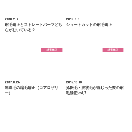
2018.11.7
2015.6.6
縮毛矯正とストレートパーマどち
ショートカットの縮毛矯正
らがむいている？
縮毛矯正
縮毛矯正
2017.8.26
2016.10.10
連珠毛の縮毛矯正（コアロザリ
捻転毛・波状毛が混じった髪の縮
ー）
毛矯正vol,7