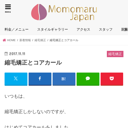
墨田区|
menu
料金／メニュー
スタイルギャラリー
アクセス
スタッフ
新
HOME
新着情報
縮毛矯正
縮毛矯正とコアカール
2017.11.11
縮毛矯正
縮毛矯正とコアカール
いつもは、
縮毛矯正しかしないのですが、
はじめてコアカールをしました。