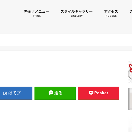
育毛カラーなら美容室 Momom
料金／メニュー
スタイルギャラリー
アクセス
PRICE
GALLERY
ACCESS
はてブ
送る
Pocket