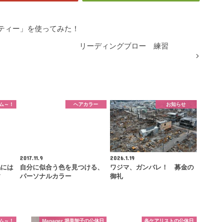
ティー」を使ってみた！
リーディングブロー 練習
ム～！
ヘアカラー
お知らせ
2017.11.9
2026.1.19
毛には
自分に似合う色を見つける、
ワジマ、ガンバレ！ 募金の
す
パーソナルカラー
御礼
ム～！
Manager 堀美智子の公休日
各ケアリストの公休日