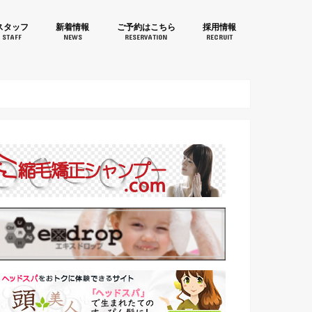
aruJapan(桃丸ジャパン)鐘
スタッフ
新着情報
ご予約はこちら
採用情報
STAFF
NEWS
RESERVATION
RECRUIT