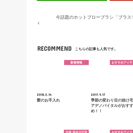
今話題のホットブローブラシ「ブラス
RECOMMEND
こちらの記事も人気です。
新着情報
おすすめアイテ
2018.2.14
2017.9.17
髪のお手入れ
季節の変わり目の抜け
アデノバイタルがおす
め！！
代表 長谷川広司
おすすめアイテ